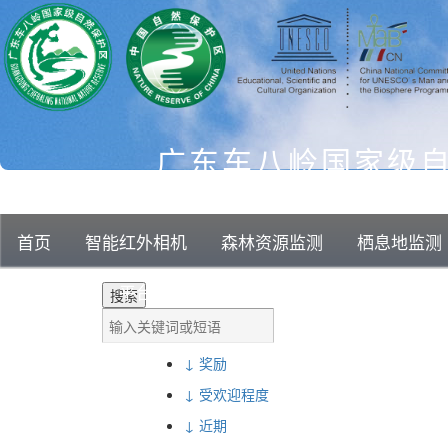
广东车八岭国家级
首页
智能红外相机
森林资源监测
栖息地监测
问题和答案: 搜索
科研成果
平台概览
↓ 奖励
↓ 受欢迎程度
↓ 近期