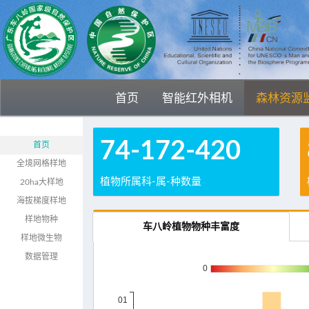
首页
智能红外相机
森林资源
74-172-420
首页
全境网格样地
植物所属科-属-种数量
20ha大样地
海拔梯度样地
样地物种
车八岭植物物种丰富度
样地微生物
数据管理