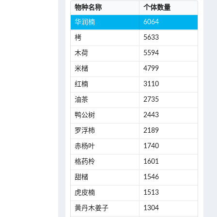
物种名称
个体数量
华润楠
6064
栲
5633
木荷
5594
米槠
4799
红楠
3110
油茶
2735
鸭公树
2443
罗浮柿
2189
赤杨叶
1740
格药柃
1601
甜槠
1546
虎皮楠
1513
黄丹木姜子
1304